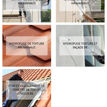
HA HAINAUT
HA HAINAUT
HYDROFUGE DE TOITURE
HYDROFUGE TOITURE ET
HA HAINAUT
FAÇADE BE
POSE ET CHANGEMENT DE
FENÊTRE DE TOIT ET
VELUX BE