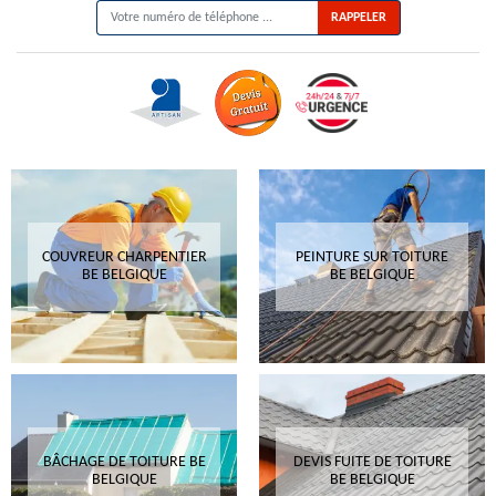
COUVREUR CHARPENTIER
PEINTURE SUR TOITURE
BE BELGIQUE
BE BELGIQUE
BÂCHAGE DE TOITURE BE
DEVIS FUITE DE TOITURE
BELGIQUE
BE BELGIQUE