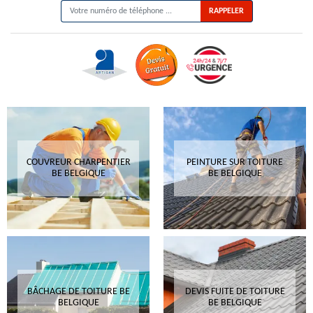
COUVREUR CHARPENTIER
PEINTURE SUR TOITURE
BE BELGIQUE
BE BELGIQUE
BÂCHAGE DE TOITURE BE
DEVIS FUITE DE TOITURE
BELGIQUE
BE BELGIQUE