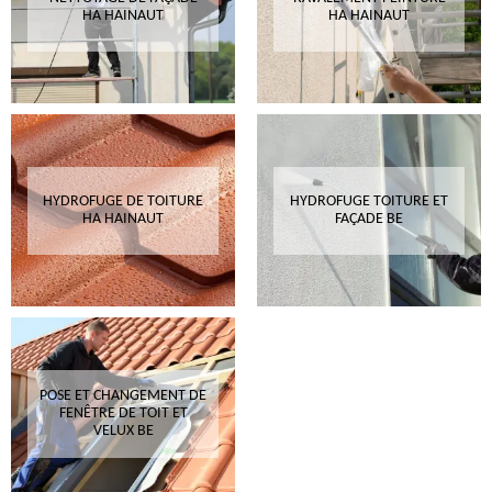
HA HAINAUT
HA HAINAUT
HYDROFUGE DE TOITURE
HYDROFUGE TOITURE ET
HA HAINAUT
FAÇADE BE
POSE ET CHANGEMENT DE
FENÊTRE DE TOIT ET
VELUX BE