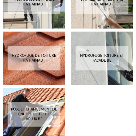
HA HAINAUT
HA HAINAUT
HYDROFUGE DE TOITURE
HYDROFUGE TOITURE ET
HA HAINAUT
FAÇADE BE
POSE ET CHANGEMENT DE
FENÊTRE DE TOIT ET
VELUX BE