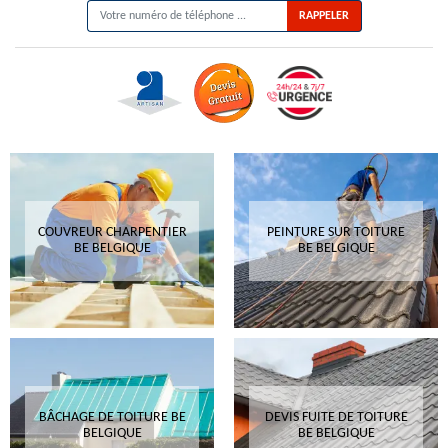
COUVREUR CHARPENTIER
PEINTURE SUR TOITURE
BE BELGIQUE
BE BELGIQUE
BÂCHAGE DE TOITURE BE
DEVIS FUITE DE TOITURE
BELGIQUE
BE BELGIQUE