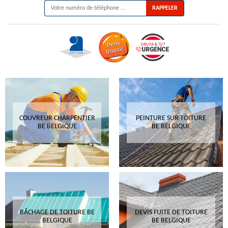
COUVREUR CHARPENTIER
PEINTURE SUR TOITURE
BE BELGIQUE
BE BELGIQUE
BÂCHAGE DE TOITURE BE
DEVIS FUITE DE TOITURE
BELGIQUE
BE BELGIQUE