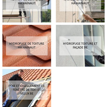
HA HAINAUT
HA HAINAUT
HYDROFUGE DE TOITURE
HYDROFUGE TOITURE ET
HA HAINAUT
FAÇADE BE
POSE ET CHANGEMENT DE
FENÊTRE DE TOIT ET
VELUX BE