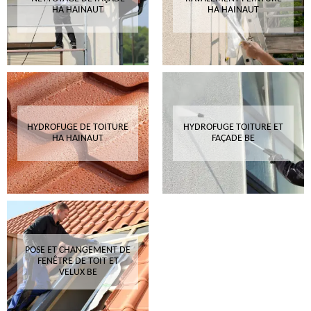
HA HAINAUT
HA HAINAUT
HYDROFUGE DE TOITURE
HYDROFUGE TOITURE ET
HA HAINAUT
FAÇADE BE
POSE ET CHANGEMENT DE
FENÊTRE DE TOIT ET
VELUX BE