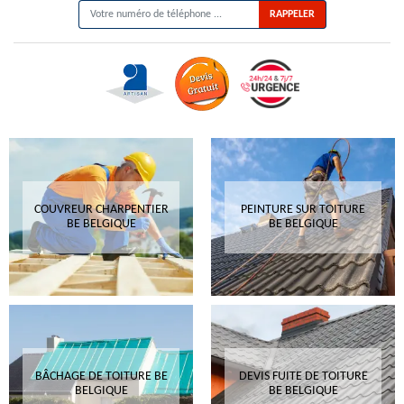
COUVREUR CHARPENTIER
PEINTURE SUR TOITURE
BE BELGIQUE
BE BELGIQUE
BÂCHAGE DE TOITURE BE
DEVIS FUITE DE TOITURE
BELGIQUE
BE BELGIQUE