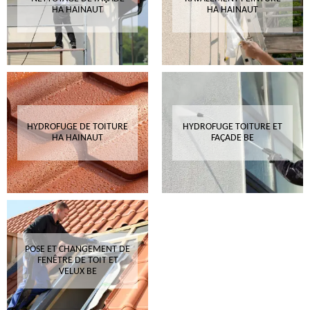
HA HAINAUT
HA HAINAUT
HYDROFUGE DE TOITURE
HYDROFUGE TOITURE ET
HA HAINAUT
FAÇADE BE
POSE ET CHANGEMENT DE
FENÊTRE DE TOIT ET
VELUX BE