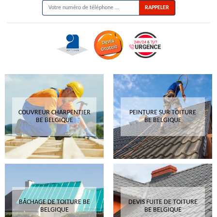
COUVREUR CHARPENTIER
PEINTURE SUR TOITURE
BE BELGIQUE
BE BELGIQUE
BÂCHAGE DE TOITURE BE
DEVIS FUITE DE TOITURE
BELGIQUE
BE BELGIQUE