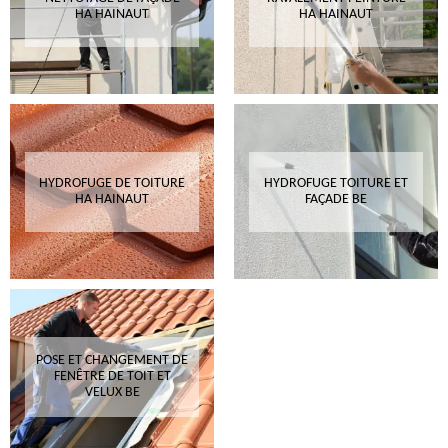
HA HAINAUT
HA HAINAUT
HYDROFUGE DE TOITURE
HYDROFUGE TOITURE ET
HA HAINAUT
FAÇADE BE
POSE ET CHANGEMENT DE
FENÊTRE DE TOIT ET
VELUX BE