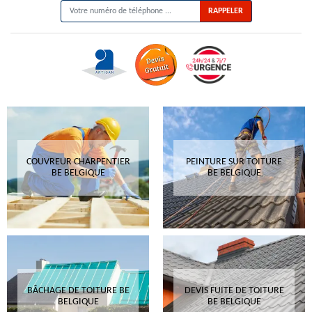
COUVREUR CHARPENTIER
PEINTURE SUR TOITURE
BE BELGIQUE
BE BELGIQUE
BÂCHAGE DE TOITURE BE
DEVIS FUITE DE TOITURE
BELGIQUE
BE BELGIQUE