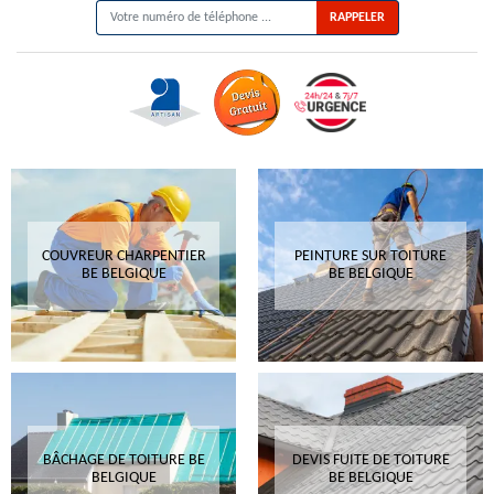
COUVREUR CHARPENTIER
PEINTURE SUR TOITURE
BE BELGIQUE
BE BELGIQUE
BÂCHAGE DE TOITURE BE
DEVIS FUITE DE TOITURE
BELGIQUE
BE BELGIQUE