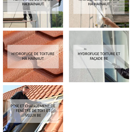
HA HAINAUT
HA HAINAUT
HYDROFUGE DE TOITURE
HYDROFUGE TOITURE ET
HA HAINAUT
FAÇADE BE
POSE ET CHANGEMENT DE
FENÊTRE DE TOIT ET
VELUX BE