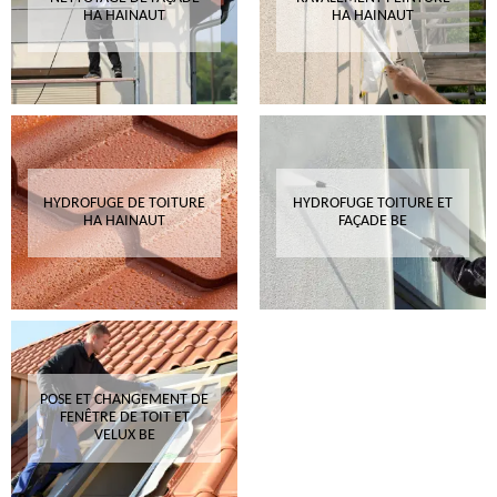
HA HAINAUT
HA HAINAUT
HYDROFUGE DE TOITURE
HYDROFUGE TOITURE ET
HA HAINAUT
FAÇADE BE
POSE ET CHANGEMENT DE
FENÊTRE DE TOIT ET
VELUX BE