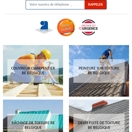
COUVREUR CHARPENTIER
PEINTURE SUR TOITURE
BE BELGIQUE
BE BELGIQUE
BÂCHAGE DE TOITURE BE
DEVIS FUITE DE TOITURE
BELGIQUE
BE BELGIQUE