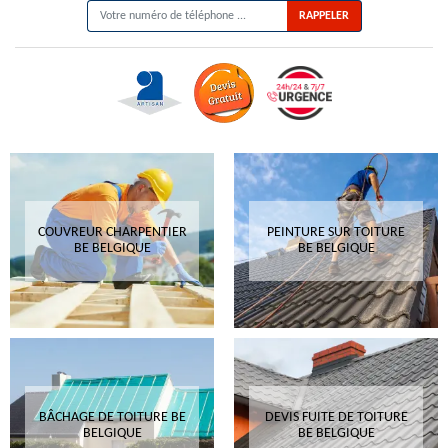
COUVREUR CHARPENTIER
PEINTURE SUR TOITURE
BE BELGIQUE
BE BELGIQUE
BÂCHAGE DE TOITURE BE
DEVIS FUITE DE TOITURE
BELGIQUE
BE BELGIQUE