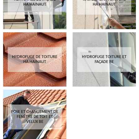
HA HAINAUT
HA HAINAUT
HYDROFUGE DE TOITURE
HYDROFUGE TOITURE ET
HA HAINAUT
FAÇADE BE
POSE ET CHANGEMENT DE
FENÊTRE DE TOIT ET
VELUX BE