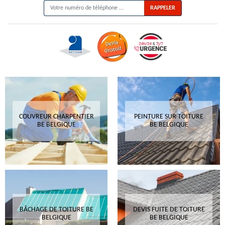
COUVREUR CHARPENTIER
PEINTURE SUR TOITURE
BE BELGIQUE
BE BELGIQUE
BÂCHAGE DE TOITURE BE
DEVIS FUITE DE TOITURE
BELGIQUE
BE BELGIQUE