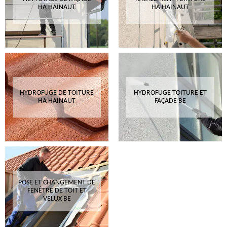
HA HAINAUT
HA HAINAUT
HYDROFUGE DE TOITURE
HYDROFUGE TOITURE ET
HA HAINAUT
FAÇADE BE
POSE ET CHANGEMENT DE
FENÊTRE DE TOIT ET
VELUX BE