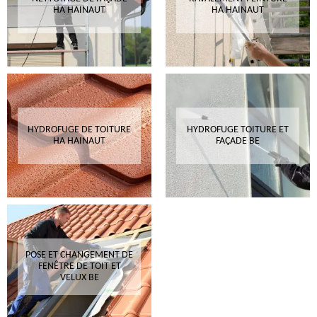
HA HAINAUT
HA HAINAUT
HYDROFUGE DE TOITURE
HYDROFUGE TOITURE ET
HA HAINAUT
FAÇADE BE
POSE ET CHANGEMENT DE
FENÊTRE DE TOIT ET
VELUX BE