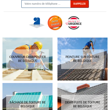
COUVREUR CHARPENTIER
PEINTURE SUR TOITURE
BE BELGIQUE
BE BELGIQUE
BÂCHAGE DE TOITURE BE
DEVIS FUITE DE TOITURE
BELGIQUE
BE BELGIQUE