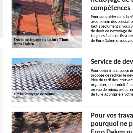
nettoyage de t
compétences
Pour vous aider dans la r
avez besoin des prestatio
faut absolument si vous v
de devis de nettoyage de t
toujours à des tarifs vrai
de Euro Daken si vous voul
Service de dev
Pour obtenir un aperçu du
propose de rédiger le devi
idée du tarif des interven
organiser, du produit à ut
en vue de mieux préparer 
de tuile approprié à votr
Pour vos trava
pourquoi ne p
Euro Daken qui