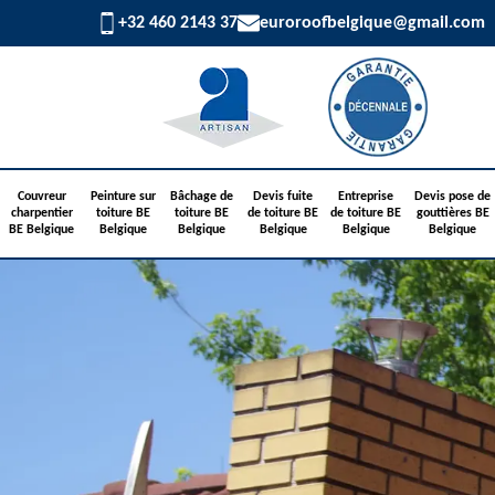
+32 460 2143 37
euroroofbelgique@gmail.com
Couvreur
Peinture sur
Bâchage de
Devis fuite
Entreprise
Devis pose de
charpentier
toiture BE
toiture BE
de toiture BE
de toiture BE
gouttières BE
BE Belgique
Belgique
Belgique
Belgique
Belgique
Belgique