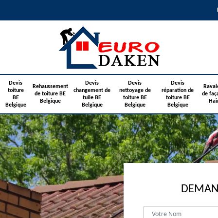
Devis
Devis
Devis
Devis
Rehaussement
Raval
toiture
changement de
nettoyage de
réparation de
de toiture BE
de faç
BE
tuile BE
toiture BE
toiture BE
Belgique
Hai
Belgique
Belgique
Belgique
Belgique
DEMAND