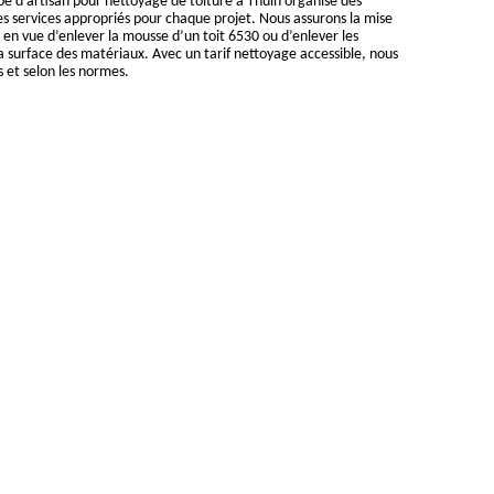
pe d’artisan pour nettoyage de toiture à Thuin organise des
s services appropriés pour chaque projet. Nous assurons la mise
en vue d’enlever la mousse d’un toit 6530 ou d’enlever les
la surface des matériaux. Avec un tarif nettoyage accessible, nous
s et selon les normes.