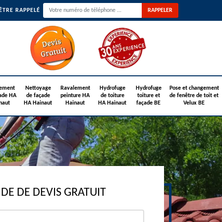
ÊTRE RAPPELÉ
ement
Nettoyage
Ravalement
Hydrofuge
Hydrofuge
Pose et changement
ade HA
de façade
peinture HA
de toiture
toiture et
de fenêtre de toit et
naut
HA Hainaut
Hainaut
HA Hainaut
façade BE
Velux BE
E DE DEVIS GRATUIT