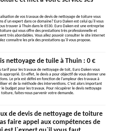
oiture et met à votre service ses
éalisation de vos travaux de devis de nettoyage de toiture vous
ns d`un expert dans ce domaine? Euro Daken est celui qu`il vous
ous trouver à Thuin dans le 6530. Euro Daken est une entreprise
oiture qui vous offre des prestations très professionnelle et
ment très abordables. Vous allez pouvoir consulter le site internet
ez connaitre les prix des prestations qu`il vous propose.
is nettoyage de tuile à Thuin : 0 €
 tarif pour les travaux de nettoyage de toit, Euro Daken vous
s approprié. En effet, le devis a pour objectif de vous donner une
tions. Le prix est défini en fonction de l’ampleur des travaux à
iliser et de la méthode des interventions. C’est alors important
le budget pour les travaux. Pour récupérer le devis nettoyage
e toiture, faites-nous parvenir votre demande.
ux de devis de nettoyage de toiture
as faire appel aux compétences de
 est l`expert qu`il vous faut