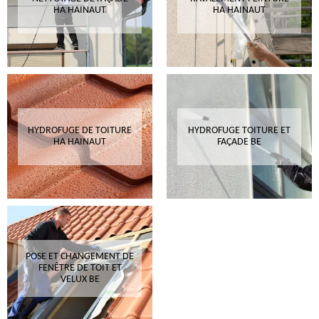
HA HAINAUT
HA HAINAUT
HYDROFUGE DE TOITURE
HYDROFUGE TOITURE ET
HA HAINAUT
FAÇADE BE
POSE ET CHANGEMENT DE
FENÊTRE DE TOIT ET
VELUX BE