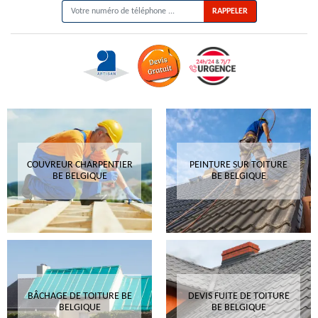
COUVREUR CHARPENTIER
PEINTURE SUR TOITURE
BE BELGIQUE
BE BELGIQUE
BÂCHAGE DE TOITURE BE
DEVIS FUITE DE TOITURE
BELGIQUE
BE BELGIQUE