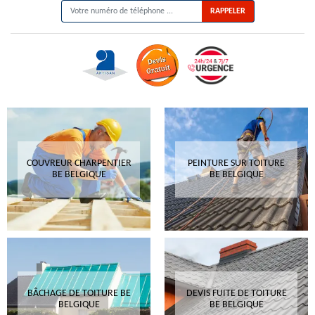
COUVREUR CHARPENTIER
PEINTURE SUR TOITURE
BE BELGIQUE
BE BELGIQUE
BÂCHAGE DE TOITURE BE
DEVIS FUITE DE TOITURE
BELGIQUE
BE BELGIQUE