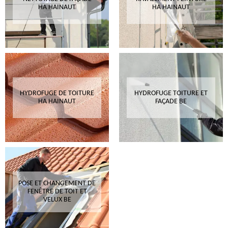
HA HAINAUT
HA HAINAUT
HYDROFUGE DE TOITURE
HYDROFUGE TOITURE ET
HA HAINAUT
FAÇADE BE
POSE ET CHANGEMENT DE
FENÊTRE DE TOIT ET
VELUX BE