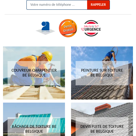
COUVREUR CHARPENTIER
PEINTURE SUR TOITURE
BE BELGIQUE
BE BELGIQUE
BÂCHAGE DE TOITURE BE
DEVIS FUITE DE TOITURE
BELGIQUE
BE BELGIQUE