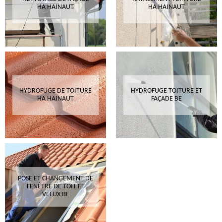
HA HAINAUT
HA HAINAUT
HYDROFUGE DE TOITURE
HYDROFUGE TOITURE ET
HA HAINAUT
FAÇADE BE
POSE ET CHANGEMENT DE
FENÊTRE DE TOIT ET
VELUX BE