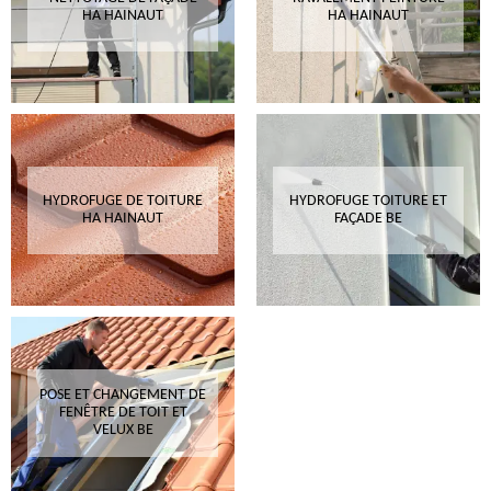
HA HAINAUT
HA HAINAUT
HYDROFUGE DE TOITURE
HYDROFUGE TOITURE ET
HA HAINAUT
FAÇADE BE
POSE ET CHANGEMENT DE
FENÊTRE DE TOIT ET
VELUX BE