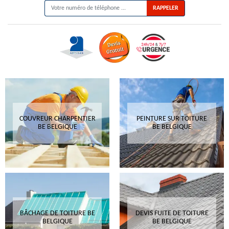
COUVREUR CHARPENTIER
PEINTURE SUR TOITURE
BE BELGIQUE
BE BELGIQUE
BÂCHAGE DE TOITURE BE
DEVIS FUITE DE TOITURE
BELGIQUE
BE BELGIQUE