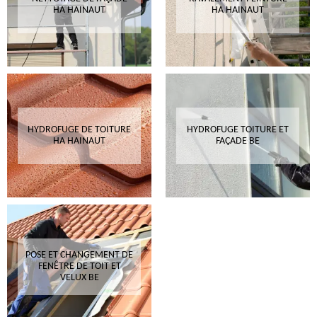
HA HAINAUT
HA HAINAUT
HYDROFUGE DE TOITURE
HYDROFUGE TOITURE ET
HA HAINAUT
FAÇADE BE
POSE ET CHANGEMENT DE
FENÊTRE DE TOIT ET
VELUX BE