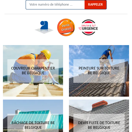
COUVREUR CHARPENTIER
PEINTURE SUR TOITURE
BE BELGIQUE
BE BELGIQUE
BÂCHAGE DE TOITURE BE
DEVIS FUITE DE TOITURE
BELGIQUE
BE BELGIQUE