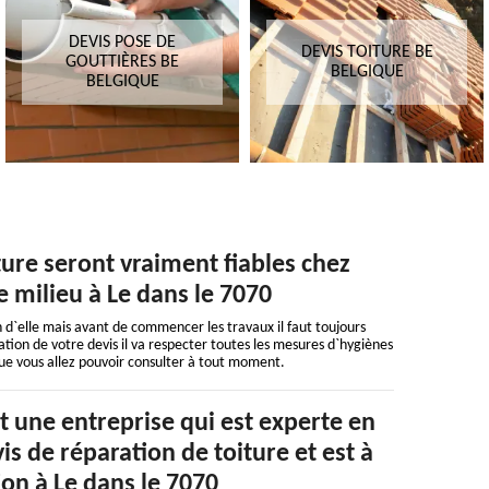
DEVIS POSE DE
DEVIS TOITURE BE
GOUTTIÈRES BE
BELGIQUE
BELGIQUE
ture seront vraiment fiables chez
e milieu à Le dans le 7070
n d`elle mais avant de commencer les travaux il faut toujours
sation de votre devis il va respecter toutes les mesures d`hygiènes
ue vous allez pouvoir consulter à tout moment.
 une entreprise qui est experte en
is de réparation de toiture et est à
ion à Le dans le 7070