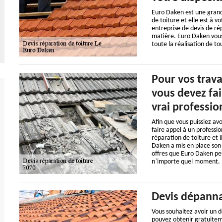
Euro Daken est une grand
de toiture et elle est à 
entreprise de devis de ré
matière. Euro Daken vous
toute la réalisation de t
Pour vos trava
vous devez fai
vrai profession
Afin que vous puissiez av
faire appel à un professi
réparation de toiture et i
Daken a mis en place son p
offres que Euro Daken peu
n`importe quel moment.
Devis dépanna
Vous souhaitez avoir un d
pouvez obtenir gratuiteme