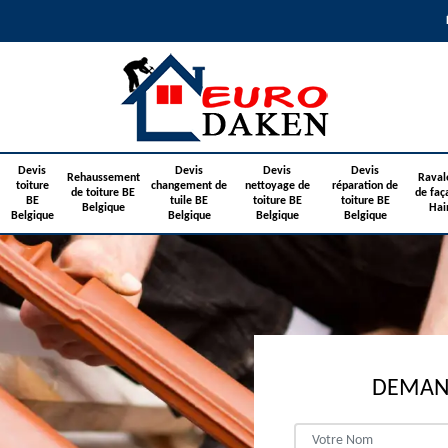
Devis
Devis
Devis
Devis
Rehaussement
Raval
toiture
changement de
nettoyage de
réparation de
de toiture BE
de faç
BE
tuile BE
toiture BE
toiture BE
Belgique
Hai
Belgique
Belgique
Belgique
Belgique
DEMAND