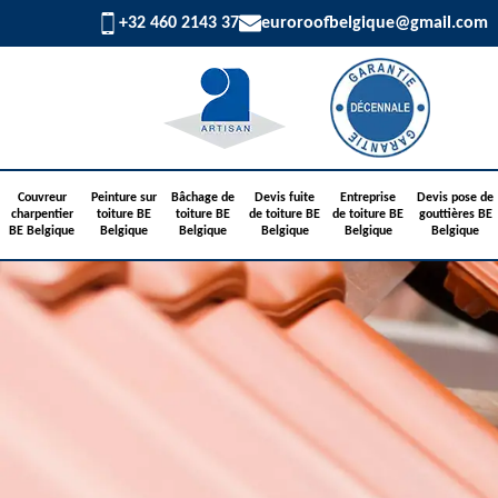
+32 460 2143 37
euroroofbelgique@gmail.com
Couvreur
Peinture sur
Bâchage de
Devis fuite
Entreprise
Devis pose de
charpentier
toiture BE
toiture BE
de toiture BE
de toiture BE
gouttières BE
BE Belgique
Belgique
Belgique
Belgique
Belgique
Belgique