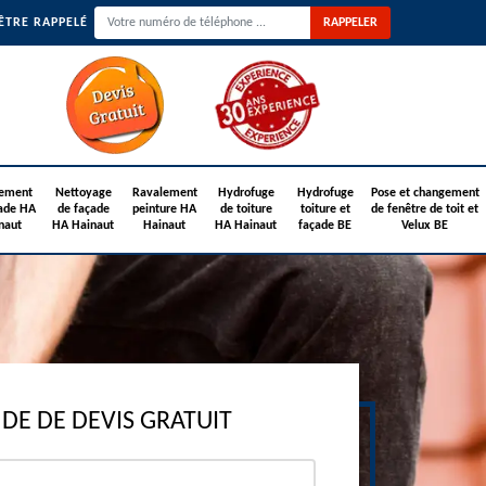
ÊTRE RAPPELÉ
ement
Nettoyage
Ravalement
Hydrofuge
Hydrofuge
Pose et changement
ade HA
de façade
peinture HA
de toiture
toiture et
de fenêtre de toit et
naut
HA Hainaut
Hainaut
HA Hainaut
façade BE
Velux BE
E DE DEVIS GRATUIT