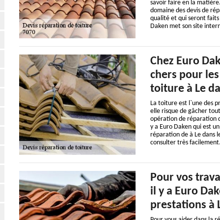
savoir faire en la matière
domaine des devis de répa
qualité et qui seront fait
Daken met son site intern
Chez Euro Dak
chers pour les
toiture à Le d
La toiture est l`une des p
elle risque de gâcher tou
opération de réparation d
y a Euro Daken qui est un
réparation de à Le dans l
consulter très facilement
Pour vos trava
il y a Euro Da
prestations à 
Pour vous aider dans la ré