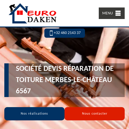
MENU
+32 460 2143 37
SOCIÉTÉ DEVIS RÉPARATION DE
TOITURE MERBES-LE-CHÂTEAU
6567
Nos réalisations
Nous contacter