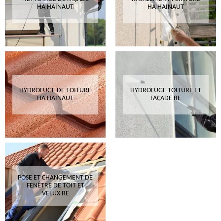
HA HAINAUT
HA HAINAUT
HYDROFUGE DE TOITURE
HYDROFUGE TOITURE ET
HA HAINAUT
FAÇADE BE
POSE ET CHANGEMENT DE
FENÊTRE DE TOIT ET
VELUX BE