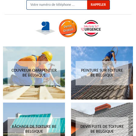
COUVREUR CHARPENTIER
PEINTURE SUR TOITURE
BE BELGIQUE
BE BELGIQUE
BÂCHAGE DE TOITURE BE
DEVIS FUITE DE TOITURE
BELGIQUE
BE BELGIQUE