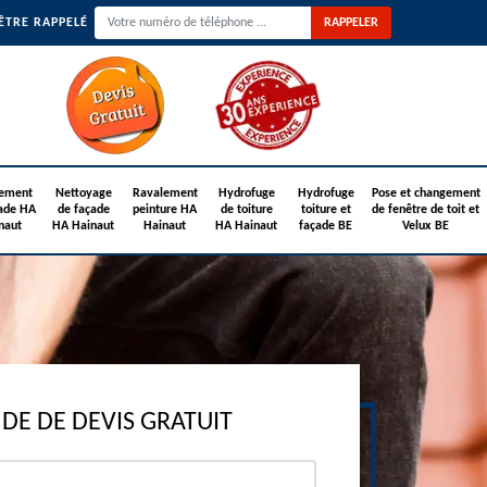
ÊTRE RAPPELÉ
ement
Nettoyage
Ravalement
Hydrofuge
Hydrofuge
Pose et changement
ade HA
de façade
peinture HA
de toiture
toiture et
de fenêtre de toit et
naut
HA Hainaut
Hainaut
HA Hainaut
façade BE
Velux BE
E DE DEVIS GRATUIT