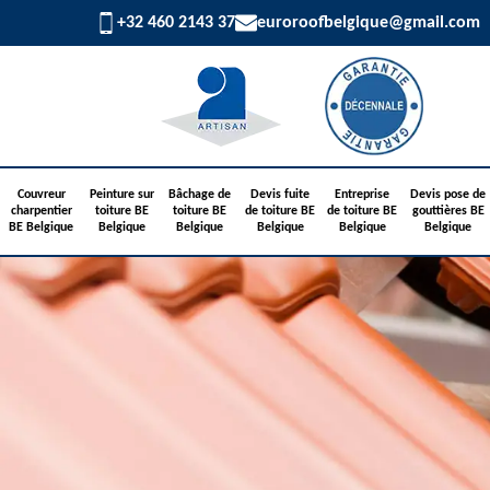
+32 460 2143 37
euroroofbelgique@gmail.com
Couvreur
Peinture sur
Bâchage de
Devis fuite
Entreprise
Devis pose de
charpentier
toiture BE
toiture BE
de toiture BE
de toiture BE
gouttières BE
BE Belgique
Belgique
Belgique
Belgique
Belgique
Belgique