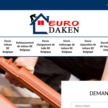
Devis
Devis
Devis
Devis
Rehaussement
Raval
toiture
changement de
nettoyage de
réparation de
de toiture BE
de faç
BE
tuile BE
toiture BE
toiture BE
Belgique
Hai
Belgique
Belgique
Belgique
Belgique
DEMAND