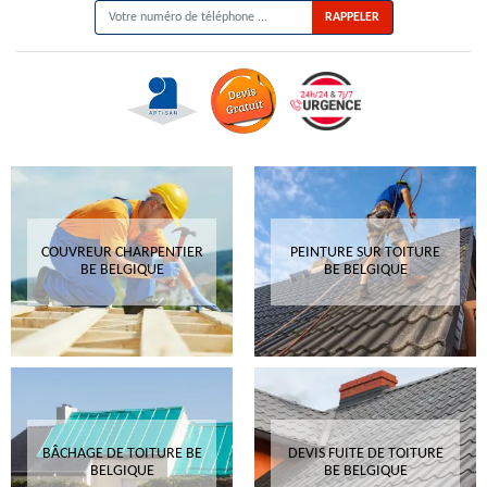
COUVREUR CHARPENTIER
PEINTURE SUR TOITURE
BE BELGIQUE
BE BELGIQUE
BÂCHAGE DE TOITURE BE
DEVIS FUITE DE TOITURE
BELGIQUE
BE BELGIQUE