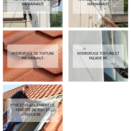
HA HAINAUT
HA HAINAUT
HYDROFUGE DE TOITURE
HYDROFUGE TOITURE ET
HA HAINAUT
FAÇADE BE
POSE ET CHANGEMENT DE
FENÊTRE DE TOIT ET
VELUX BE