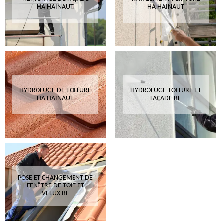
HA HAINAUT
HA HAINAUT
HYDROFUGE DE TOITURE
HYDROFUGE TOITURE ET
HA HAINAUT
FAÇADE BE
POSE ET CHANGEMENT DE
FENÊTRE DE TOIT ET
VELUX BE