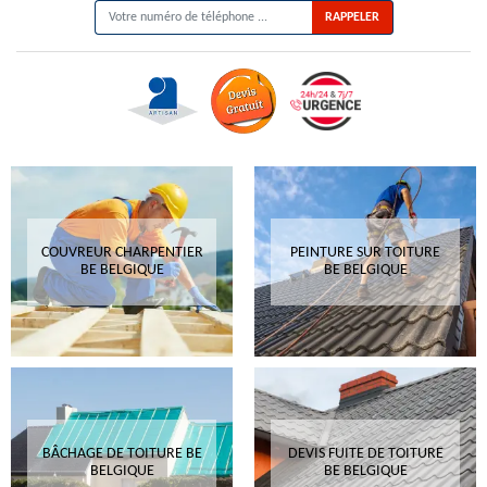
COUVREUR CHARPENTIER
PEINTURE SUR TOITURE
BE BELGIQUE
BE BELGIQUE
BÂCHAGE DE TOITURE BE
DEVIS FUITE DE TOITURE
BELGIQUE
BE BELGIQUE