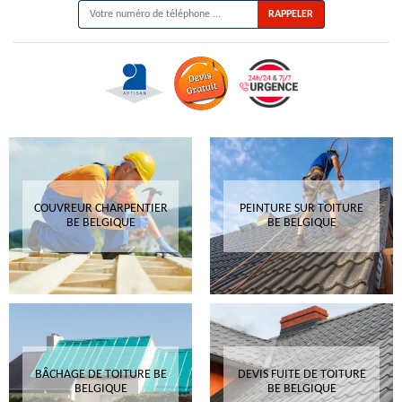
COUVREUR CHARPENTIER
PEINTURE SUR TOITURE
BE BELGIQUE
BE BELGIQUE
BÂCHAGE DE TOITURE BE
DEVIS FUITE DE TOITURE
BELGIQUE
BE BELGIQUE