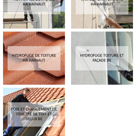
HA HAINAUT
HA HAINAUT
HYDROFUGE DE TOITURE
HYDROFUGE TOITURE ET
HA HAINAUT
FAÇADE BE
POSE ET CHANGEMENT DE
FENÊTRE DE TOIT ET
VELUX BE