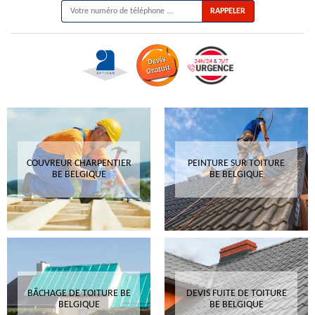
COUVREUR CHARPENTIER
PEINTURE SUR TOITURE
BE BELGIQUE
BE BELGIQUE
BÂCHAGE DE TOITURE BE
DEVIS FUITE DE TOITURE
BELGIQUE
BE BELGIQUE