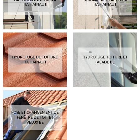
HA HAINAUT
HA HAINAUT
HYDROFUGE DE TOITURE
HYDROFUGE TOITURE ET
HA HAINAUT
FAÇADE BE
POSE ET CHANGEMENT DE
FENÊTRE DE TOIT ET
VELUX BE