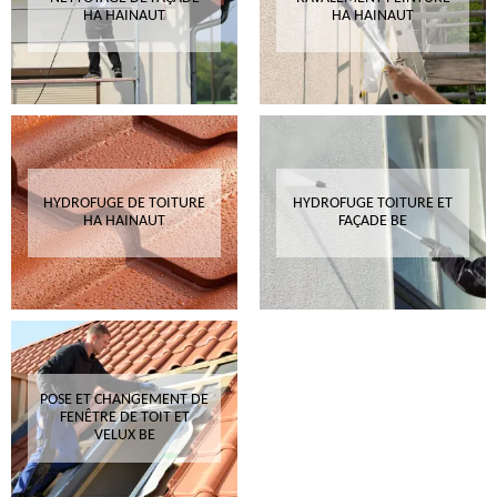
HA HAINAUT
HA HAINAUT
HYDROFUGE DE TOITURE
HYDROFUGE TOITURE ET
HA HAINAUT
FAÇADE BE
POSE ET CHANGEMENT DE
FENÊTRE DE TOIT ET
VELUX BE