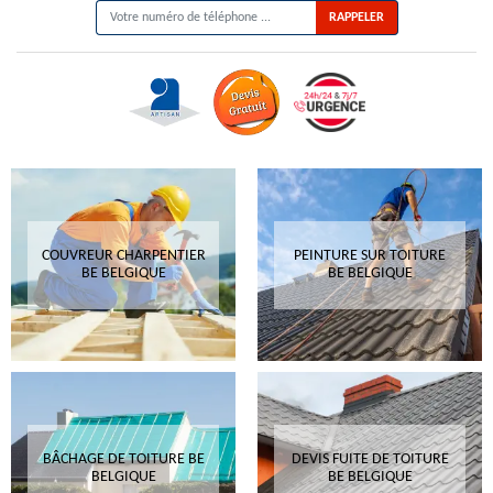
COUVREUR CHARPENTIER
PEINTURE SUR TOITURE
BE BELGIQUE
BE BELGIQUE
BÂCHAGE DE TOITURE BE
DEVIS FUITE DE TOITURE
BELGIQUE
BE BELGIQUE