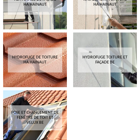
HA HAINAUT
HA HAINAUT
HYDROFUGE DE TOITURE
HYDROFUGE TOITURE ET
HA HAINAUT
FAÇADE BE
POSE ET CHANGEMENT DE
FENÊTRE DE TOIT ET
VELUX BE