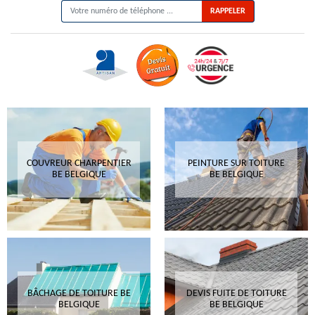
COUVREUR CHARPENTIER
PEINTURE SUR TOITURE
BE BELGIQUE
BE BELGIQUE
BÂCHAGE DE TOITURE BE
DEVIS FUITE DE TOITURE
BELGIQUE
BE BELGIQUE