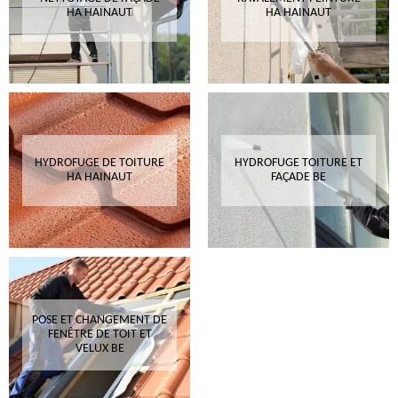
HA HAINAUT
HA HAINAUT
HYDROFUGE DE TOITURE
HYDROFUGE TOITURE ET
HA HAINAUT
FAÇADE BE
POSE ET CHANGEMENT DE
FENÊTRE DE TOIT ET
VELUX BE