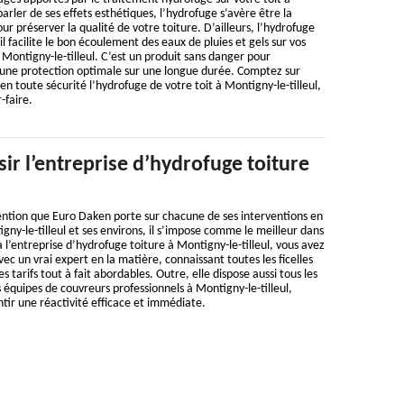
parler de ses effets esthétiques, l’hydrofuge s’avère être la
ur préserver la qualité de votre toiture. D’ailleurs, l’hydrofuge
il facilite le bon écoulement des eaux de pluies et gels sur vos
Montigny-le-tilleul. C’est un produit sans danger pour
 une protection optimale sur une longue durée. Comptez sur
n toute sécurité l’hydrofuge de votre toit à Montigny-le-tilleul,
r-faire.
ir l’entreprise d’hydrofuge toiture
tention que Euro Daken porte sur chacune de ses interventions en
gny-le-tilleul et ses environs, il s’impose comme le meilleur dans
 l’entreprise d’hydrofuge toiture à Montigny-le-tilleul, vous avez
vec un vrai expert en la matière, connaissant toutes les ficelles
 tarifs tout à fait abordables. Outre, elle dispose aussi tous les
 équipes de couvreurs professionnels à Montigny-le-tilleul,
ir une réactivité efficace et immédiate.