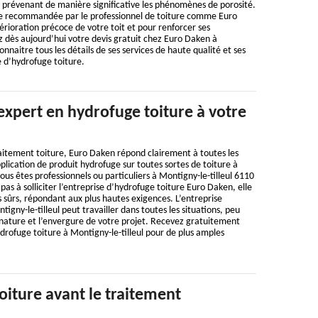
n prévenant de manière significative les phénomènes de porosité.
ace recommandée par le professionnel de toiture comme Euro
térioration précoce de votre toit et pour renforcer ses
ès aujourd’hui votre devis gratuit chez Euro Daken à
onnaitre tous les détails de ses services de haute qualité et ses
e d’hydrofuge toiture.
expert en hydrofuge toiture à votre
aitement toiture, Euro Daken répond clairement à toutes les
plication de produit hydrofuge sur toutes sortes de toiture à
ous êtes professionnels ou particuliers à Montigny-le-tilleul 6110
 pas à solliciter l’entreprise d’hydrofuge toiture Euro Daken, elle
 sûrs, répondant aux plus hautes exigences. L’entreprise
igny-le-tilleul peut travailler dans toutes les situations, peu
la nature et l’envergure de votre projet. Recevez gratuitement
drofuge toiture à Montigny-le-tilleul pour de plus amples
oiture avant le traitement