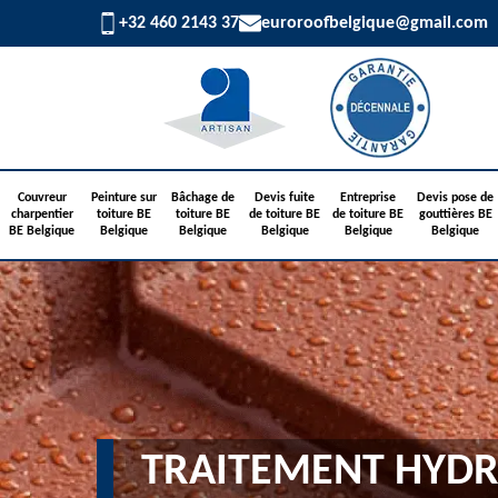
+32 460 2143 37
euroroofbelgique@gmail.com
Couvreur
Peinture sur
Bâchage de
Devis fuite
Entreprise
Devis pose de
charpentier
toiture BE
toiture BE
de toiture BE
de toiture BE
gouttières BE
BE Belgique
Belgique
Belgique
Belgique
Belgique
Belgique
TRAITEMENT HYDR