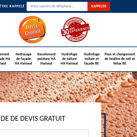
ÊTRE RAPPELÉ
ement
Nettoyage
Ravalement
Hydrofuge
Hydrofuge
Pose et changement
ade HA
de façade
peinture HA
de toiture
toiture et
de fenêtre de toit et
naut
HA Hainaut
Hainaut
HA Hainaut
façade BE
Velux BE
E DE DEVIS GRATUIT