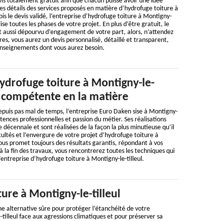
is totalement gratuit afin que chacun puisse avoir une idée
r les détails des services proposés en matière d’hydrofuge toiture à
ois le devis validé, l’entreprise d’hydrofuge toiture à Montigny-
alise toutes les phases de votre projet. En plus d’être gratuit, le
t aussi dépourvu d’engagement de votre part, alors, n’attendez
res, vous aurez un devis personnalisé, détaillé et transparent,
renseignements dont vous aurez besoin.
ydrofuge toiture à Montigny-le-
lus compétente en la matière
depuis pas mal de temps, l’entreprise Euro Daken sise à Montigny-
pétences professionnelles et passion du métier. Ses réalisations
 décennale et sont réalisées de la façon la plus minutieuse qu’il
icultés et l’envergure de votre projet d’hydrofuge toiture à
 vous promet toujours des résultats garantis, répondant à vos
à la fin des travaux, vous rencontrerez toutes les techniques qui
l’entreprise d’hydrofuge toiture à Montigny-le-tilleul.
ure à Montigny-le-tilleul
ne alternative sûre pour protéger l’étanchéité de votre
tilleul face aux agressions climatiques et pour préserver sa