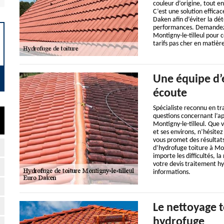
couleur d’origine, tout e
C’est une solution effic
Daken afin d’éviter la dé
performances. Demandez d
Montigny-le-tilleul pour c
tarifs pas cher en matièr
Une équipe d’
écoute
Spécialiste reconnu en tr
questions concernant l’ap
Montigny-le-tilleul. Que v
et ses environs, n’hésitez
vous promet des résultats
d’hydrofuge toiture à Mont
importe les difficultés, 
votre devis traitement hy
informations.
Le nettoyage t
hydrofuge