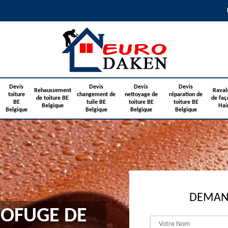
Devis
Devis
Devis
Devis
Rehaussement
Raval
toiture
changement de
nettoyage de
réparation de
de toiture BE
de faç
BE
tuile BE
toiture BE
toiture BE
Belgique
Hai
Belgique
Belgique
Belgique
Belgique
DEMAND
OFUGE DE