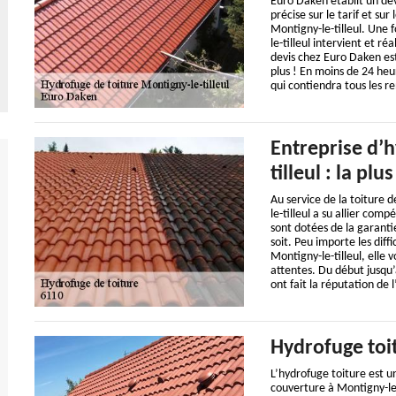
Euro Daken établit un dev
précise sur le tarif et su
Montigny-le-tilleul. Une f
le-tilleul intervient et ré
devis chez Euro Daken es
plus ! En moins de 24 heu
qui contiendra tous les 
Entreprise d’h
tilleul : la p
Au service de la toiture 
le-tilleul a su allier com
sont dotées de la garantie
soit. Peu importe les diff
Montigny-le-tilleul, elle
attentes. Du début jusqu’
ont fait la réputation de 
Hydrofuge toit
L’hydrofuge toiture est u
couverture à Montigny-le-