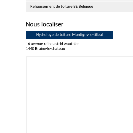
Rehaussement de toiture BE Belgique
Nous localiser
Hydrofuge de toiture Montigny-le-tilleul
16 avenue reine astrid wauthier
1440 Braine-le-chateau