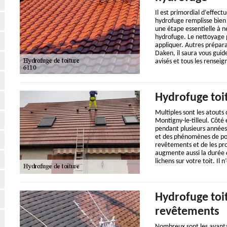
Il est primordial d’effect
hydrofuge remplisse bien s
une étape essentielle à n
hydrofuge. Le nettoyage 
appliquer. Autres prépara
Daken, il saura vous guide
avisés et tous les rensei
Hydrofuge toit
Multiples sont les atouts
Montigny-le-tilleul. Côté
pendant plusieurs années.
et des phénomènes de poro
revêtements et de les pr
augmente aussi la durée 
lichens sur votre toit. Il
Hydrofuge toit
revêtements
Nombreux sont les avanta