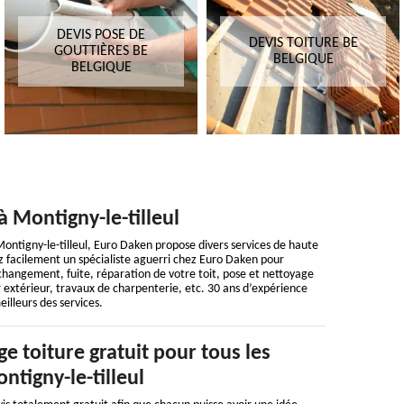
DEVIS POSE DE
DEVIS TOITURE BE
GOUTTIÈRES BE
BELGIQUE
BELGIQUE
 Montigny-le-tilleul
Montigny-le-tilleul, Euro Daken propose divers services de haute
rez facilement un spécialiste aguerri chez Euro Daken pour
hangement, fuite, réparation de votre toit, pose et nettoyage
 extérieur, travaux de charpenterie, etc. 30 ans d’expérience
illeurs des services.
e toiture gratuit pour tous les
ntigny-le-tilleul