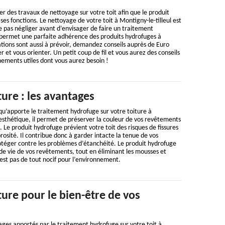
uer des travaux de nettoyage sur votre toit afin que le produit
es fonctions. Le nettoyage de votre toit à Montigny-le-tilleul est
e pas négliger avant d’envisager de faire un traitement
permet une parfaite adhérence des produits hydrofuges à
tions sont aussi à prévoir, demandez conseils auprès de Euro
r et vous orienter. Un petit coup de fil et vous aurez des conseils
gnements utiles dont vous aurez besoin !
ure : les avantages
 qu’apporte le traitement hydrofuge sur votre toiture à
 esthétique, il permet de préserver la couleur de vos revêtements
 Le produit hydrofuge prévient votre toit des risques de fissures
sité. Il contribue donc à garder intacte la tenue de vos
otéger contre les problèmes d’étanchéité. Le produit hydrofuge
de vie de vos revêtements, tout en éliminant les mousses et
 n’est pas de tout nocif pour l’environnement.
ure pour le bien-être de vos
ges apportés par le traitement hydrofuge sur votre toit à