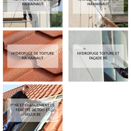
HA HAINAUT
HA HAINAUT
HYDROFUGE DE TOITURE
HYDROFUGE TOITURE ET
HA HAINAUT
FAÇADE BE
POSE ET CHANGEMENT DE
FENÊTRE DE TOIT ET
VELUX BE