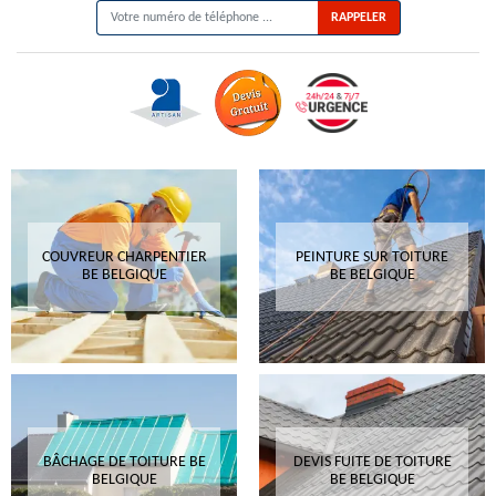
COUVREUR CHARPENTIER
PEINTURE SUR TOITURE
BE BELGIQUE
BE BELGIQUE
BÂCHAGE DE TOITURE BE
DEVIS FUITE DE TOITURE
BELGIQUE
BE BELGIQUE