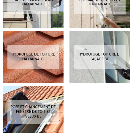
HA HAINAUT
HA HAINAUT
HYDROFUGE DE TOITURE
HYDROFUGE TOITURE ET
HA HAINAUT
FAÇADE BE
POSE ET CHANGEMENT DE
FENÊTRE DE TOIT ET
VELUX BE