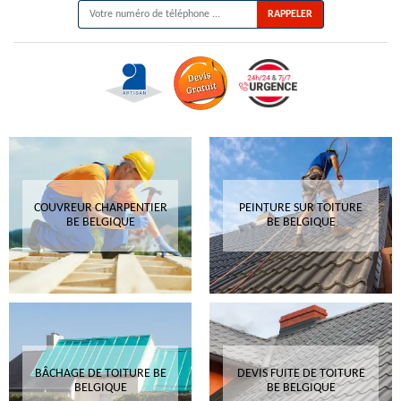
COUVREUR CHARPENTIER
PEINTURE SUR TOITURE
BE BELGIQUE
BE BELGIQUE
BÂCHAGE DE TOITURE BE
DEVIS FUITE DE TOITURE
BELGIQUE
BE BELGIQUE