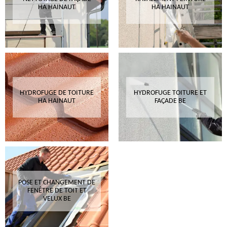
HA HAINAUT
HA HAINAUT
HYDROFUGE DE TOITURE
HYDROFUGE TOITURE ET
HA HAINAUT
FAÇADE BE
POSE ET CHANGEMENT DE
FENÊTRE DE TOIT ET
VELUX BE