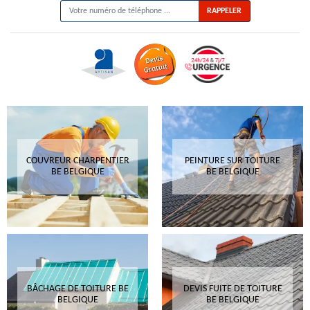
COUVREUR CHARPENTIER
PEINTURE SUR TOITURE
BE BELGIQUE
BE BELGIQUE
BÂCHAGE DE TOITURE BE
DEVIS FUITE DE TOITURE
BELGIQUE
BE BELGIQUE