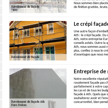
Nous sommes bien placés po
de finition grattée, brute
Le crépi façad
Une autre façon d’embelli
Ath : le crépi façade. Du
Ath, notre entreprise E
conseils avisés. Outre la 
Ath, nous sommes aussi ré
plus, confiez à nous le c
d’avantages que nous met
Entreprise de
Notre excellente réputatio
ravalement façade pas che
parfaitement à votre capa
les cas et de tous les bud
façade à Ath. Quels que so
souhaiterez avoir et l’en
concurrentiel, bien pensé