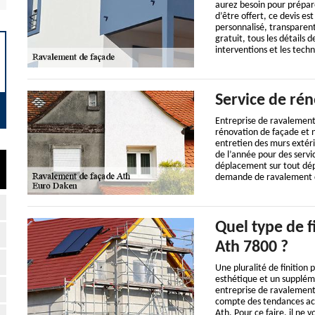
aurez besoin pour prépare
d’être offert, ce devis e
personnalisé, transparent
gratuit, tous les détails 
interventions et les techn
Service de ré
Entreprise de ravalement
rénovation de façade et n
entretien des murs extéri
de l’année pour des servi
déplacement sur tout dépa
demande de ravalement d
Quel type de f
Ath 7800 ?
Une pluralité de finition 
esthétique et un suppléme
entreprise de ravalement
compte des tendances act
Ath. Pour ce faire, il ne 