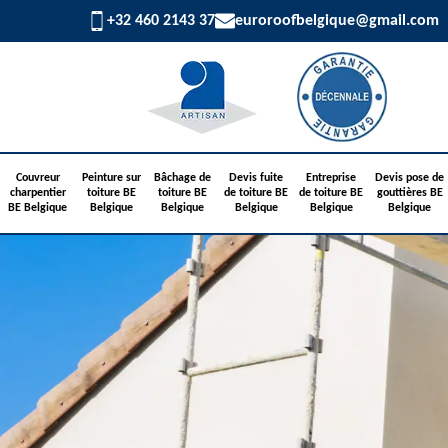
+32 460 2143 37
euroroofbelgique@gmail.com
Couvreur
Peinture sur
Bâchage de
Devis fuite
Entreprise
Devis pose de
charpentier
toiture BE
toiture BE
de toiture BE
de toiture BE
gouttières BE
BE Belgique
Belgique
Belgique
Belgique
Belgique
Belgique