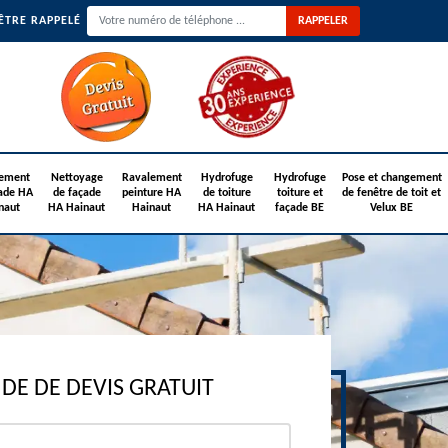
ÊTRE RAPPELÉ
ement
Nettoyage
Ravalement
Hydrofuge
Hydrofuge
Pose et changement
ade HA
de façade
peinture HA
de toiture
toiture et
de fenêtre de toit et
naut
HA Hainaut
Hainaut
HA Hainaut
façade BE
Velux BE
E DE DEVIS GRATUIT