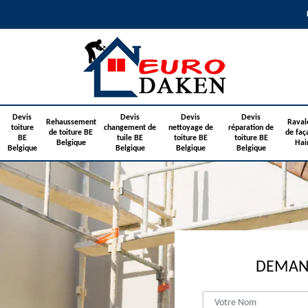
Devis
Devis
Devis
Devis
Rehaussement
Raval
toiture
changement de
nettoyage de
réparation de
de toiture BE
de faç
BE
tuile BE
toiture BE
toiture BE
Belgique
Hai
Belgique
Belgique
Belgique
Belgique
DEMAND