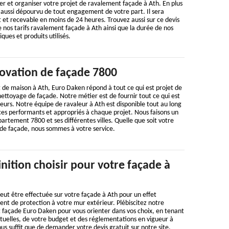
r et organiser votre projet de ravalement façade à Ath. En plus
st aussi dépourvu de tout engagement de votre part. Il sera
 et recevable en moins de 24 heures. Trouvez aussi sur ce devis
de nos tarifs ravalement façade à Ath ainsi que la durée de nos
iques et produits utilisés.
novation de façade 7800
 de maison à Ath, Euro Daken répond à tout ce qui est projet de
ettoyage de façade. Notre métier est de fournir tout ce qui est
eurs. Notre équipe de ravaleur à Ath est disponible tout au long
ces performants et appropriés à chaque projet. Nous faisons un
rtement 7800 et ses différentes villes. Quelle que soit votre
e façade, nous sommes à votre service.
inition choisir pour votre façade à
peut être effectuée sur votre façade à Ath pour un effet
nt de protection à votre mur extérieur. Plébiscitez notre
 façade Euro Daken pour vous orienter dans vos choix, en tenant
uelles, de votre budget et des réglementations en vigueur à
vous suffit que de demander votre devis gratuit sur notre site.