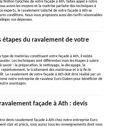
la finition talochée de votre façade à Ath, faites appel à notre
us avons les moyens et la maitrise parfaite des techniques à
s experts, le ravalement taloché de votre façade à Ath se
ures conditions. Nous vous proposons aussi des tarifs raisonnables
’alléger vos dépenses.
s étapes du ravalement de votre
u type de matériau constituant votre façade à Ath, il existe
avaler. Les techniques sont différentes mais les étapes à suivre
 savoir : la préparation, le nettoyage, le décapage, la
e rejointoiement, le traitement des matériaux et à la fin le
t. Le ravalement de votre façade à Ath doit être réalisé par un
mme notre entreprise de ravaleur Euro Daken pour bénéficier de
 autre avantages.
ravalement façade à Ath : devis
re devis ravalement façade à Ath chez notre entreprise Euro
nt clair et précis, vous aurez tous les renseignements dont vous