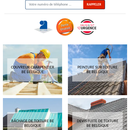
COUVREUR CHARPENTIER
PEINTURE SUR TOITURE
BE BELGIQUE
BE BELGIQUE
BÂCHAGE DE TOITURE BE
DEVIS FUITE DE TOITURE
BELGIQUE
BE BELGIQUE