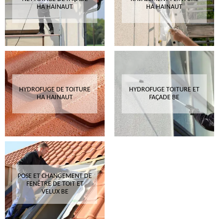
HA HAINAUT
HA HAINAUT
HYDROFUGE DE TOITURE
HYDROFUGE TOITURE ET
HA HAINAUT
FAÇADE BE
POSE ET CHANGEMENT DE
FENÊTRE DE TOIT ET
VELUX BE