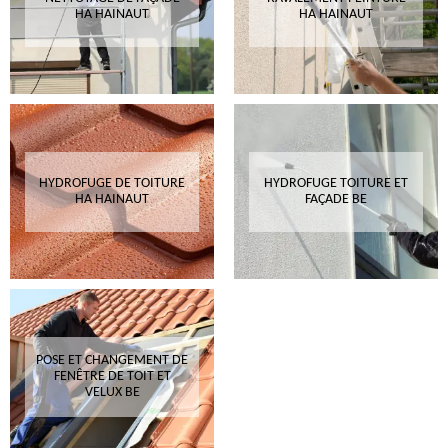
HA HAINAUT
HA HAINAUT
HYDROFUGE DE TOITURE
HYDROFUGE TOITURE ET
HA HAINAUT
FAÇADE BE
POSE ET CHANGEMENT DE
FENÊTRE DE TOIT ET
VELUX BE