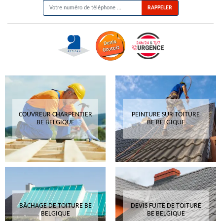
COUVREUR CHARPENTIER
PEINTURE SUR TOITURE
BE BELGIQUE
BE BELGIQUE
BÂCHAGE DE TOITURE BE
DEVIS FUITE DE TOITURE
BELGIQUE
BE BELGIQUE