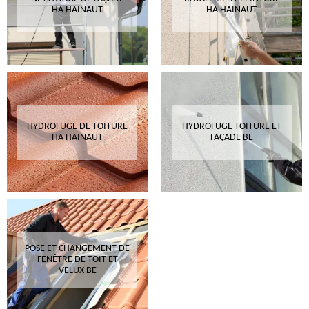
HA HAINAUT
HA HAINAUT
HYDROFUGE DE TOITURE
HYDROFUGE TOITURE ET
HA HAINAUT
FAÇADE BE
POSE ET CHANGEMENT DE
FENÊTRE DE TOIT ET
VELUX BE