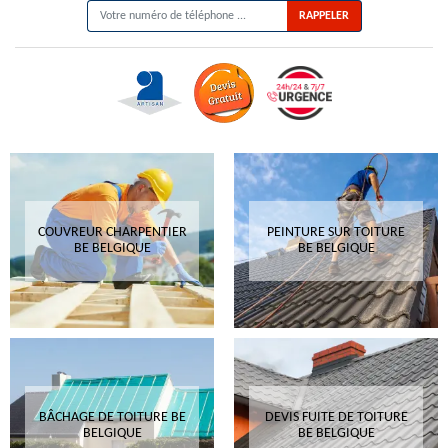
COUVREUR CHARPENTIER
PEINTURE SUR TOITURE
BE BELGIQUE
BE BELGIQUE
BÂCHAGE DE TOITURE BE
DEVIS FUITE DE TOITURE
BELGIQUE
BE BELGIQUE