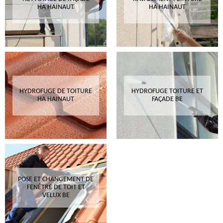
HA HAINAUT
HA HAINAUT
HYDROFUGE DE TOITURE
HYDROFUGE TOITURE ET
HA HAINAUT
FAÇADE BE
POSE ET CHANGEMENT DE
FENÊTRE DE TOIT ET
VELUX BE