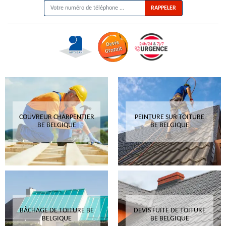
COUVREUR CHARPENTIER
PEINTURE SUR TOITURE
BE BELGIQUE
BE BELGIQUE
BÂCHAGE DE TOITURE BE
DEVIS FUITE DE TOITURE
BELGIQUE
BE BELGIQUE