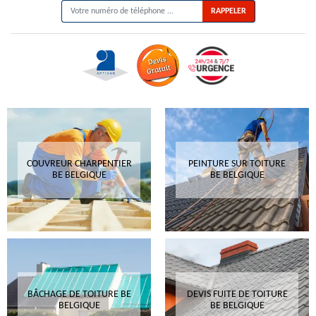
COUVREUR CHARPENTIER
PEINTURE SUR TOITURE
BE BELGIQUE
BE BELGIQUE
BÂCHAGE DE TOITURE BE
DEVIS FUITE DE TOITURE
BELGIQUE
BE BELGIQUE