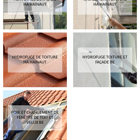
HA HAINAUT
HA HAINAUT
HYDROFUGE DE TOITURE
HYDROFUGE TOITURE ET
HA HAINAUT
FAÇADE BE
POSE ET CHANGEMENT DE
FENÊTRE DE TOIT ET
VELUX BE