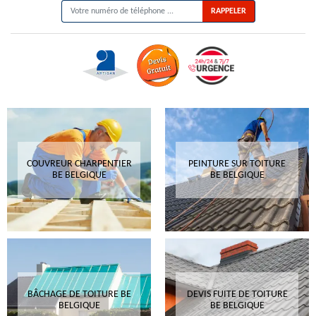
COUVREUR CHARPENTIER
PEINTURE SUR TOITURE
BE BELGIQUE
BE BELGIQUE
BÂCHAGE DE TOITURE BE
DEVIS FUITE DE TOITURE
BELGIQUE
BE BELGIQUE