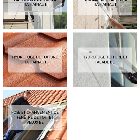
HA HAINAUT
HA HAINAUT
HYDROFUGE DE TOITURE
HYDROFUGE TOITURE ET
HA HAINAUT
FAÇADE BE
POSE ET CHANGEMENT DE
FENÊTRE DE TOIT ET
VELUX BE