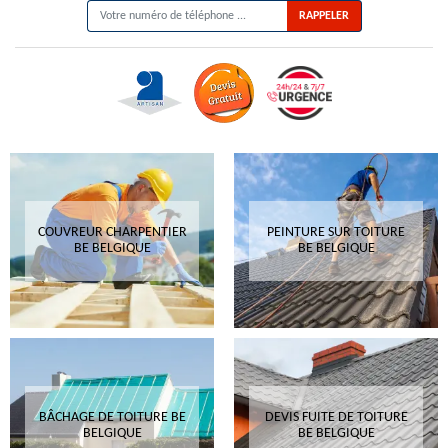
COUVREUR CHARPENTIER
PEINTURE SUR TOITURE
BE BELGIQUE
BE BELGIQUE
BÂCHAGE DE TOITURE BE
DEVIS FUITE DE TOITURE
BELGIQUE
BE BELGIQUE