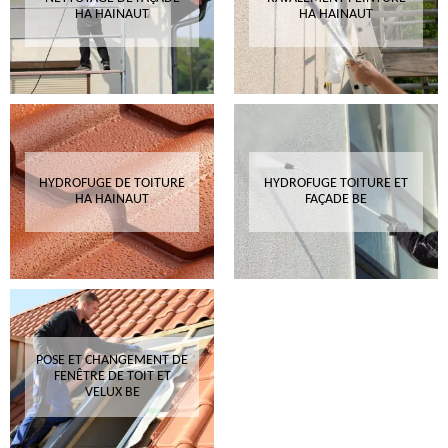
HA HAINAUT
HA HAINAUT
HYDROFUGE DE TOITURE
HYDROFUGE TOITURE ET
HA HAINAUT
FAÇADE BE
POSE ET CHANGEMENT DE
FENÊTRE DE TOIT ET
VELUX BE