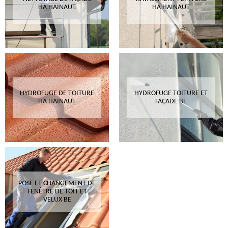
HA HAINAUT
HA HAINAUT
HYDROFUGE DE TOITURE
HYDROFUGE TOITURE ET
HA HAINAUT
FAÇADE BE
POSE ET CHANGEMENT DE
FENÊTRE DE TOIT ET
VELUX BE