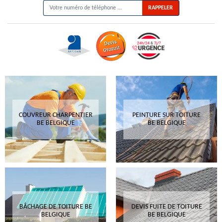
COUVREUR CHARPENTIER
PEINTURE SUR TOITURE
BE BELGIQUE
BE BELGIQUE
BÂCHAGE DE TOITURE BE
DEVIS FUITE DE TOITURE
BELGIQUE
BE BELGIQUE