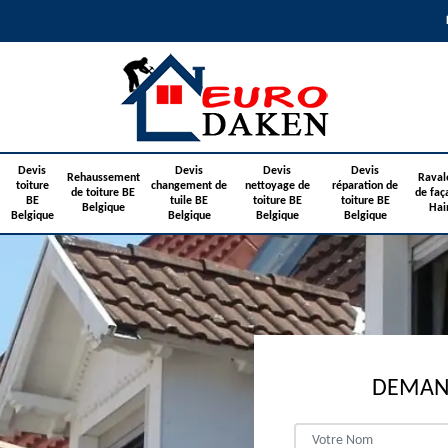
Devis
Devis
Devis
Devis
Rehaussement
Raval
toiture
changement de
nettoyage de
réparation de
de toiture BE
de faç
BE
tuile BE
toiture BE
toiture BE
Belgique
Hai
Belgique
Belgique
Belgique
Belgique
DEMAND