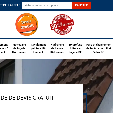
ÊTRE RAPPELÉ
ement
Nettoyage
Ravalement
Hydrofuge
Hydrofuge
Pose et changement
ade HA
de façade
peinture HA
de toiture
toiture et
de fenêtre de toit et
naut
HA Hainaut
Hainaut
HA Hainaut
façade BE
Velux BE
E DE DEVIS GRATUIT