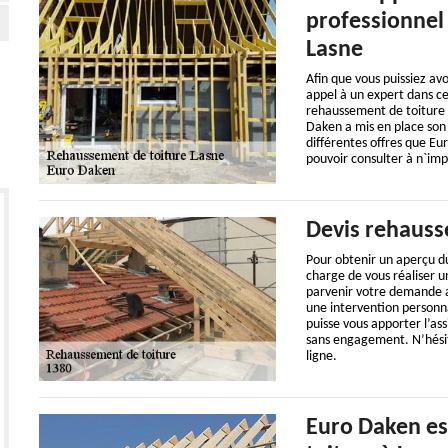
professionnel 
Lasne
Afin que vous puissiez av
appel à un expert dans c
rehaussement de toiture q
Daken a mis en place son p
différentes offres que Eu
pouvoir consulter à n`im
Devis rehauss
Pour obtenir un aperçu du
charge de vous réaliser u
parvenir votre demande au
une intervention personna
puisse vous apporter l’ass
sans engagement. N’hésit
ligne.
Euro Daken es