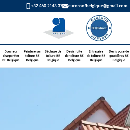
+32 460 2143 37
euroroofbelgique@gmail.com
Couvreur
Peinture sur
Bâchage de
Devis fuite
Entreprise
Devis pose de
charpentier
toiture BE
toiture BE
de toiture BE
de toiture BE
gouttières BE
BE Belgique
Belgique
Belgique
Belgique
Belgique
Belgique