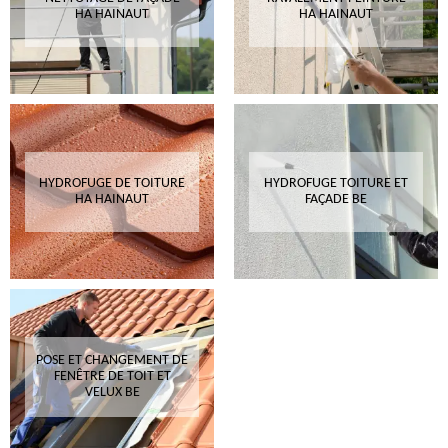
HA HAINAUT
HA HAINAUT
HYDROFUGE DE TOITURE
HYDROFUGE TOITURE ET
HA HAINAUT
FAÇADE BE
POSE ET CHANGEMENT DE
FENÊTRE DE TOIT ET
VELUX BE