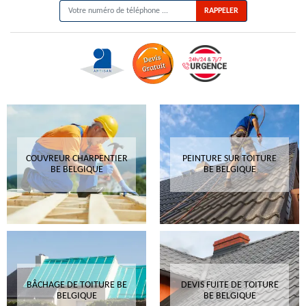
COUVREUR CHARPENTIER
PEINTURE SUR TOITURE
BE BELGIQUE
BE BELGIQUE
BÂCHAGE DE TOITURE BE
DEVIS FUITE DE TOITURE
BELGIQUE
BE BELGIQUE