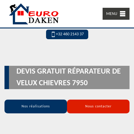
MENU
+32 460 2143 37
DEVIS GRATUIT RÉPARATEUR DE
VELUX CHIEVRES 7950
Nos réalisations
Nous contacter