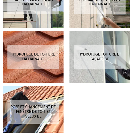
HA HAINAUT
HA HAINAUT
HYDROFUGE DE TOITURE
HYDROFUGE TOITURE ET
HA HAINAUT
FAÇADE BE
POSE ET CHANGEMENT DE
FENÊTRE DE TOIT ET
VELUX BE