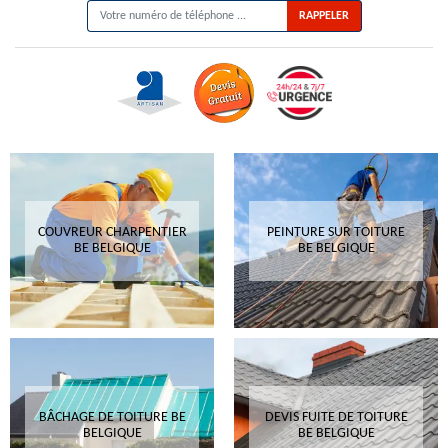
COUVREUR CHARPENTIER
PEINTURE SUR TOITURE
BE BELGIQUE
BE BELGIQUE
BÂCHAGE DE TOITURE BE
DEVIS FUITE DE TOITURE
BELGIQUE
BE BELGIQUE