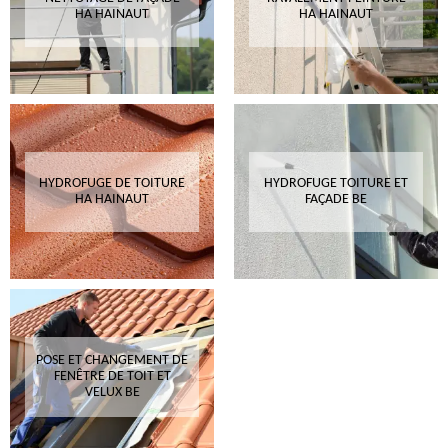
HA HAINAUT
HA HAINAUT
HYDROFUGE DE TOITURE
HYDROFUGE TOITURE ET
HA HAINAUT
FAÇADE BE
POSE ET CHANGEMENT DE
FENÊTRE DE TOIT ET
VELUX BE