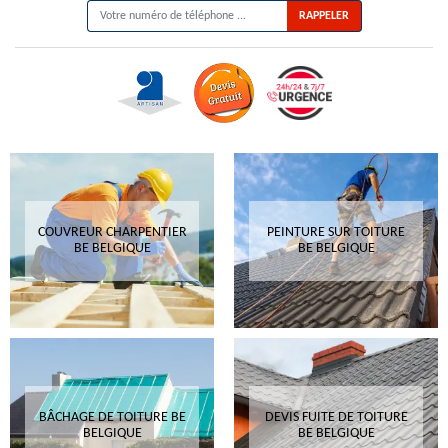
COUVREUR CHARPENTIER
PEINTURE SUR TOITURE
BE BELGIQUE
BE BELGIQUE
BÂCHAGE DE TOITURE BE
DEVIS FUITE DE TOITURE
BELGIQUE
BE BELGIQUE