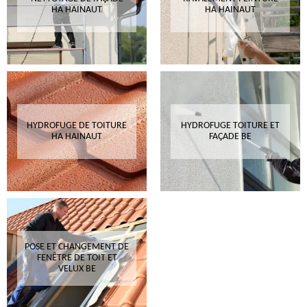
HA HAINAUT
HA HAINAUT
HYDROFUGE DE TOITURE
HYDROFUGE TOITURE ET
HA HAINAUT
FAÇADE BE
POSE ET CHANGEMENT DE
FENÊTRE DE TOIT ET
VELUX BE