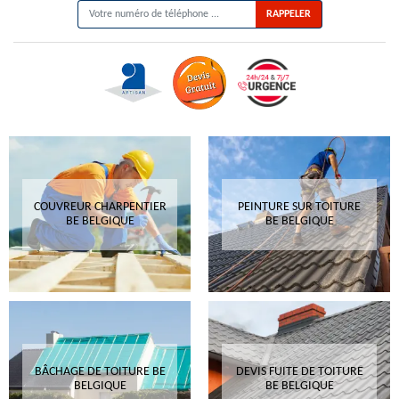
COUVREUR CHARPENTIER
PEINTURE SUR TOITURE
BE BELGIQUE
BE BELGIQUE
BÂCHAGE DE TOITURE BE
DEVIS FUITE DE TOITURE
BELGIQUE
BE BELGIQUE