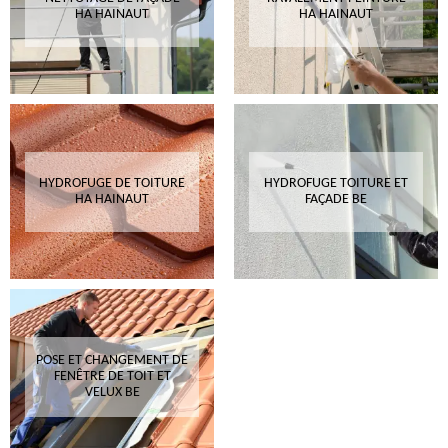
HA HAINAUT
HA HAINAUT
HYDROFUGE DE TOITURE
HYDROFUGE TOITURE ET
HA HAINAUT
FAÇADE BE
POSE ET CHANGEMENT DE
FENÊTRE DE TOIT ET
VELUX BE