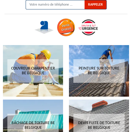
COUVREUR CHARPENTIER
PEINTURE SUR TOITURE
BE BELGIQUE
BE BELGIQUE
BÂCHAGE DE TOITURE BE
DEVIS FUITE DE TOITURE
BELGIQUE
BE BELGIQUE