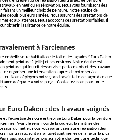
vices d’entretien ou de réalisation des travaux de peinture,
s travaux en neuf ou en rénovation. Nous vous fournissons des
en faisant un meilleur choix de peinture. Notre équipe de
ine depuis plusieurs années. Nous assurons des prestations de
mes et aux attentes. Nous adoptons des prestations fiables. Il
pour obtenir l’assistance de notre équipe.
 ravalement à Farciennes
re embellir votre habitation : le toit et les façades ? Euro Daken
alement peinture à {ville] et ses environs. Notre équipe est
en peinture qui fournit des services performants et des travaux
itez organiser une intervention auprès de notre service,
acter. Nous déployons notre grand savoir-faire de façon à ce que
ssistance adéquate à votre projet. Contactez-nous pour toute
nts.
ur Euro Daken : des travaux soignés
re et l’expertise de notre entreprise Euro Daken pour la peinture
ciennes. Ayant le sens inouï de la couleur, la maitrise des
 passion du métier, nous vous garantissons une réalisation des
leurs, nos travaux sont garantis et sont menés de la façon la plus
. Pas à pas, nous intervenons sur votre chantier : une technique