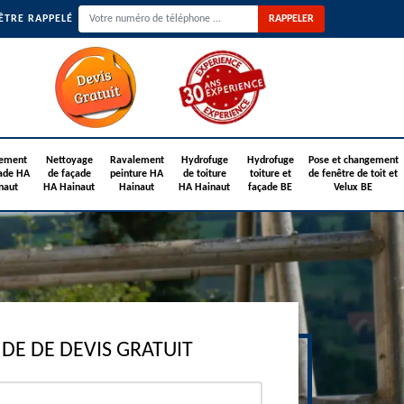
ÊTRE RAPPELÉ
ement
Nettoyage
Ravalement
Hydrofuge
Hydrofuge
Pose et changement
ade HA
de façade
peinture HA
de toiture
toiture et
de fenêtre de toit et
naut
HA Hainaut
Hainaut
HA Hainaut
façade BE
Velux BE
E DE DEVIS GRATUIT