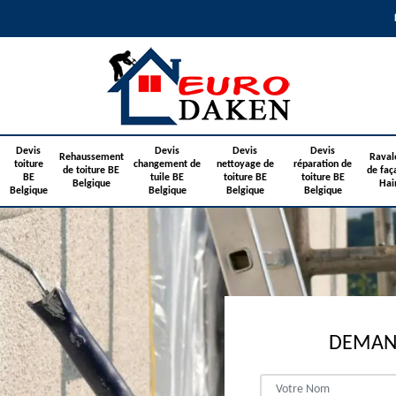
Devis
Devis
Devis
Devis
Rehaussement
Raval
toiture
changement de
nettoyage de
réparation de
de toiture BE
de faç
BE
tuile BE
toiture BE
toiture BE
Belgique
Hai
Belgique
Belgique
Belgique
Belgique
DEMAND