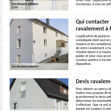
6240. Pour l’application 
Farciennes, il vous ne su
Qui contacter 
ravalement à 
L’application de peinture
compliquée dont seul un p
moyens et les compétences
de votre ravalement à Far
résultat épuré à la hauteu
guider et pour vous acco
ravaleur peintre à Farcie
disposition.
Devis ravalem
Pour obtenir un aperçu du
Daken vous propose de fa
gratuitement le devis ad
déterminer les éventuelle
à effectuer. Que ce soit 
équipe est toujours à vot