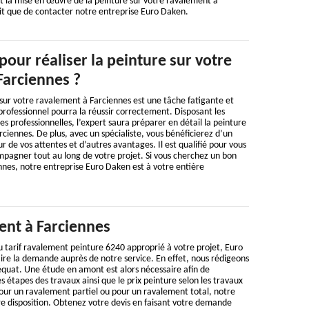
et la mise en œuvre de la peinture sur votre ravalement à
ffit que de contacter notre entreprise Euro Daken.
pour réaliser la peinture sur votre
Farciennes ?
 sur votre ravalement à Farciennes est une tâche fatigante et
rofessionnel pourra la réussir correctement. Disposant les
 professionnelles, l’expert saura préparer en détail la peinture
ciennes. De plus, avec un spécialiste, vous bénéficierez d’un
r de vos attentes et d’autres avantages. Il est qualifié pour vous
mpagner tout au long de votre projet. Si vous cherchez un bon
nnes, notre entreprise Euro Daken est à votre entière
ent à Farciennes
 tarif ravalement peinture 6240 approprié à votre projet, Euro
ire la demande auprès de notre service. En effet, nous rédigeons
équat. Une étude en amont est alors nécessaire afin de
s étapes des travaux ainsi que le prix peinture selon les travaux
pour un ravalement partiel ou pour un ravalement total, notre
re disposition. Obtenez votre devis en faisant votre demande