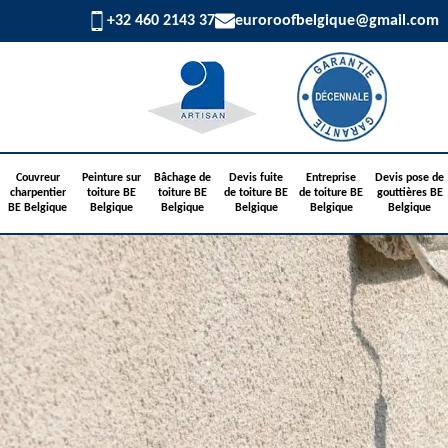
+32 460 2143 37
euroroofbelgique@gmail.com
Couvreur
Peinture sur
Bâchage de
Devis fuite
Entreprise
Devis pose de
charpentier
toiture BE
toiture BE
de toiture BE
de toiture BE
gouttières BE
BE Belgique
Belgique
Belgique
Belgique
Belgique
Belgique