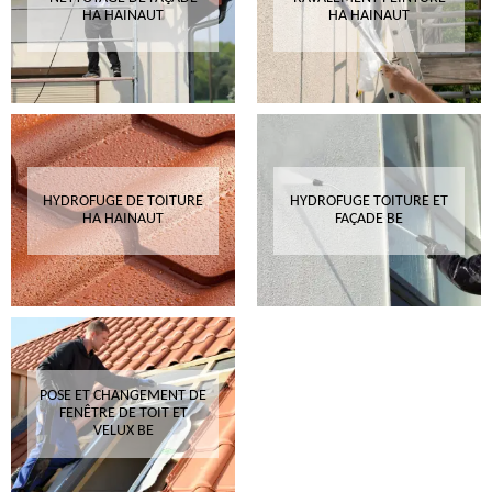
HA HAINAUT
HA HAINAUT
HYDROFUGE DE TOITURE
HYDROFUGE TOITURE ET
HA HAINAUT
FAÇADE BE
POSE ET CHANGEMENT DE
FENÊTRE DE TOIT ET
VELUX BE