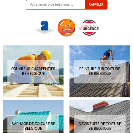
COUVREUR CHARPENTIER
PEINTURE SUR TOITURE
BE BELGIQUE
BE BELGIQUE
BÂCHAGE DE TOITURE BE
DEVIS FUITE DE TOITURE
BELGIQUE
BE BELGIQUE