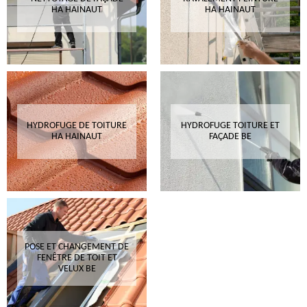
HA HAINAUT
HA HAINAUT
HYDROFUGE DE TOITURE
HYDROFUGE TOITURE ET
HA HAINAUT
FAÇADE BE
POSE ET CHANGEMENT DE
FENÊTRE DE TOIT ET
VELUX BE