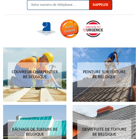
COUVREUR CHARPENTIER
PEINTURE SUR TOITURE
BE BELGIQUE
BE BELGIQUE
BÂCHAGE DE TOITURE BE
DEVIS FUITE DE TOITURE
BELGIQUE
BE BELGIQUE